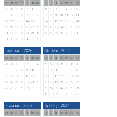
Ut
Sr
Če
Pe
Su
Ne
Ut
Sr
Če
Pe
Su
Ne
Po
Po
27
28
29
30
31
1
2
31
1
2
3
4
5
6
3
4
5
6
7
8
9
7
8
9
10
11
12
13
10
11
12
13
14
15
16
14
15
16
17
18
19
20
17
18
19
20
21
22
23
21
22
23
24
25
26
27
24
25
26
27
28
29
30
28
29
30
1
2
3
4
31
1
2
3
4
5
6
Listopad - 2026
Studeni - 2026
Ut
Sr
Če
Pe
Su
Ne
Ut
Sr
Če
Pe
Su
Ne
Po
Po
28
29
30
1
2
3
4
26
27
28
29
30
31
1
5
6
7
8
9
10
11
2
3
4
5
6
7
8
12
13
14
15
16
17
18
9
10
11
12
13
14
15
19
20
21
22
23
24
25
16
17
18
19
20
21
22
26
27
28
29
30
31
1
23
24
25
26
27
28
29
30
1
2
3
4
5
6
Prosinac - 2026
Siječanj - 2027
Ut
Sr
Če
Pe
Su
Ne
Ut
Sr
Če
Pe
Su
Ne
Po
Po