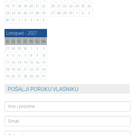
16
17
18
19
20
21
22
20
21
22
23
24
25
26
23
24
25
26
27
28
29
27
28
29
30
1
2
3
30
31
1
2
3
4
5
Listopad - 2027
Ut
Sr
Če
Pe
Su
Ne
Po
27
28
29
30
1
2
3
4
5
6
7
8
9
10
11
12
13
14
15
16
17
18
19
20
21
22
23
24
25
26
27
28
29
30
31
POŠALJI PORUKU VLASNIKU