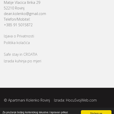
Matije Vlacica Ilirika 29
52210 Rovinj
dean.kolenko@gmail.com
Telefon/Mobitel:
+385 91 5015872
Izjava o Privatnosti
Politika kolačića
Safe stay in CROATIA
Izrada kuhinja po mjeri
© Apartmani Kolenko Rovinj Izrada:
HocuSvojWeb.com
Za pružanje boljeg korisnickog iskustva i ispravan prikaz
Slažem se