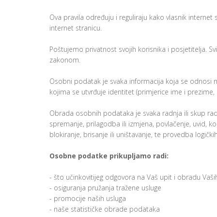
Ova pravila određuju i reguliraju kako vlasnik internet s
internet stranicu.
Poštujemo privatnost svojih korisnika i posjetitelja. S
zakonom.
Osobni podatak je svaka informacija koja se odnosi n
kojima se utvrđuje identitet (primjerice ime i prezime, o
Obrada osobnih podataka je svaka radnja ili skup radn
spremanje, prilagodba ili izmjena, povlačenje, uvid, kor
blokiranje, brisanje ili uništavanje, te provedba logič
Osobne podatke prikupljamo radi:
- što učinkovitijeg odgovora na Vaš upit i obradu Vaši
- osiguranja pružanja tražene usluge
- promocije naših usluga
- naše statističke obrade podataka