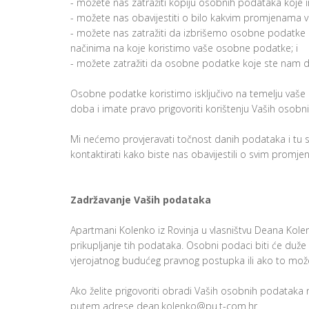
- možete nas zatražiti kopiju osobnih podataka koj
- možete nas obavijestiti o bilo kakvim promjenama v
- možete nas zatražiti da izbrišemo osobne podatke 
načinima na koje koristimo vaše osobne podatke; i
- možete zatražiti da osobne podatke koje ste nam da
Osobne podatke koristimo isključivo na temelju vaše pr
doba i imate pravo prigovoriti korištenju Vaših osob
Mi nećemo provjeravati točnost danih podataka i tu s
kontaktirati kako biste nas obavijestili o svim promj
Zadržavanje Vaših podataka
Apartmani Kolenko iz Rovinja u vlasništvu Deana Ko
prikupljanje tih podataka. Osobni podaci biti će duže
vjerojatnog budućeg pravnog postupka ili ako to mož
Ako želite prigovoriti obradi Vaših osobnih podataka 
putem adrese dean.kolenko@pu.t-com.hr