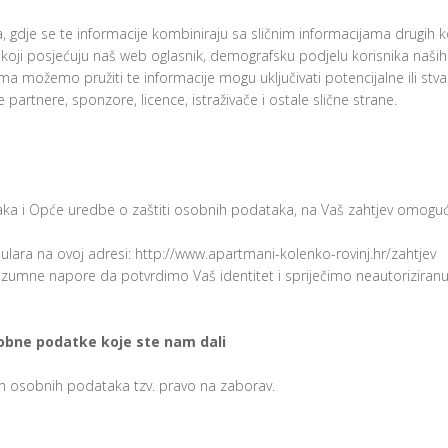
dje se te informacije kombiniraju sa sličnim informacijama drugih k
a koji posjećuju naš web oglasnik, demografsku podjelu korisnika naših w
ima možemo pružiti te informacije mogu uključivati potencijalne ili stv
 partnere, sponzore, licence, istraživače i ostale slične strane.
ka i Opće uredbe o zaštiti osobnih podataka, na Vaš zahtjev omogućit
mulara na ovoj adresi: http://www.apartmani-kolenko-rovinj.hr/zahtjev
 razumne napore da potvrdimo Vaš identitet i spriječimo neautorizir
sobne podatke koje ste nam dali
h osobnih podataka tzv. pravo na zaborav.