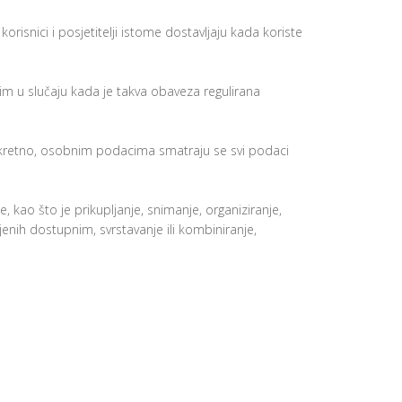
korisnici i posjetitelji istome dostavljaju kada koriste
osim u slučaju kada je takva obaveza regulirana
onkretno, osobnim podacima smatraju se svi podaci
kao što je prikupljanje, snimanje, organiziranje,
njenih dostupnim, svrstavanje ili kombiniranje,