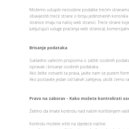
Možemo ustupiti neosobne podatke trećim stranama, g
obavijestiti treće strane o broju jedinstvenih korisnik
stranice imaju na našoj web stranici. Treće strane koj
(uključujući usluge praćenja web stranica), komercijalne
Brisanje podataka
Sukladno važećim propisima o zaštiti osobnih podata
ispravak i brisanje osobnih podataka.
Ako želite ostvariti ta prava, javite nam se putem for
Ako postavite jedan od takvih zahtjeva, uložit ćemo
Pravo na zaborav - Kako možete kontrolirati o
Želimo da imate kontrolu nad našim korištenjem vaši
Kontrolu možete vršiti na sljedeće načine: