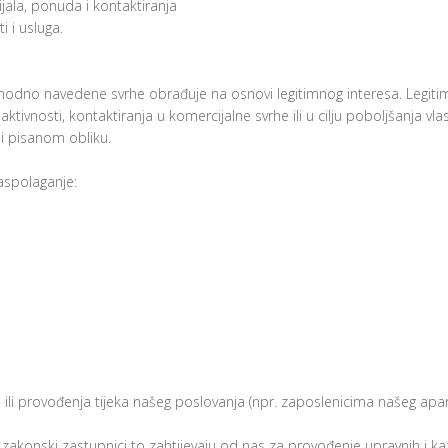
jala, ponuda i kontaktiranja
i i usluga.
hodno navedene svrhe obrađuje na osnovi legitimnog interesa. Legitima
ktivnosti, kontaktiranja u komercijalne svrhe ili u cilju poboljšanja vlas
li pisanom obliku.
aspolaganje:
ili provođenja tijeka našeg poslovanja (npr. zaposlenicima našeg apa
ili zakonski zastupnici to zahtijevaju od nas za provođenje upravnih 