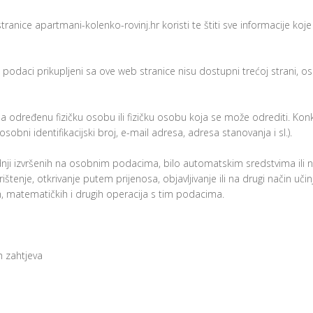
tranice apartmani-kolenko-rovinj.hr koristi te štiti sve informacije koje 
vi podaci prikupljeni sa ove web stranice nisu dostupni trećoj strani, 
a određenu fizičku osobu ili fizičku osobu koja se može odrediti. K
sobni identifikacijski broj, e-mail adresa, adresa stanovanja i sl.).
ji izvršenih na osobnim podacima, bilo automatskim sredstvima ili ne, 
ištenje, otkrivanje putem prijenosa, objavljivanje ili na drugi način uči
kih, matematičkih i drugih operacija s tim podacima.
h zahtjeva