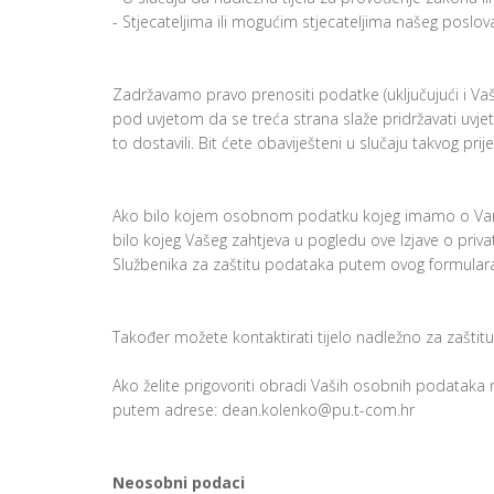
- Stjecateljima ili mogućim stjecateljima našeg poslova
Zadržavamo pravo prenositi podatke (uključujući i Vaše 
pod uvjetom da se treća strana slaže pridržavati uvje
to dostavili. Bit ćete obaviješteni u slučaju takvog prije
Ako bilo kojem osobnom podatku kojeg imamo o Vama n
bilo kojeg Vašeg zahtjeva u pogledu ove Izjave o priva
Službenika za zaštitu podataka putem ovog formulara:
Također možete kontaktirati tijelo nadležno za zašti
Ako želite prigovoriti obradi Vaših osobnih podataka 
putem adrese: dean.kolenko@pu.t-com.hr
Neosobni podaci