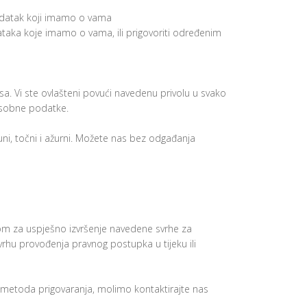
podatak koji imamo o vama
taka koje imamo o vama, ili prigovoriti određenim
sa. Vi ste ovlašteni povući navedenu privolu u svako
 osobne podatke.
ni, točni i ažurni. Možete nas bez odgađanja
m za uspješno izvršenje navedene svrhe za
vrhu provođenja pravnog postupka u tijeku ili
a metoda prigovaranja, molimo kontaktirajte nas