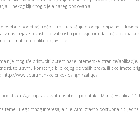
nja ili nekog ključnog dijela našeg poslovanja
osobne podatke) trećoj strani u slučaju prodaje, pripajanja, likvidacije
ta iz naše izjave o zaštiti privatnosti i pod uvjetom da treća osoba 
nosa i imat ćete priliku odjaviti se.
ije moguće pristupiti putem naše internetske stranice/aplikacije, m
tnosti, te u svrhu korištenja bilo kojeg od vaših prava, ili ako imate 
 http://www.apartmani-kolenko-rovinj.hr/zahtjev
tu podataka: Agenciju za zaštitu osobnih podataka, Martićeva ulica 1
na temelju legitimnog interesa, a nije Vam izravno dostupna niti jedn