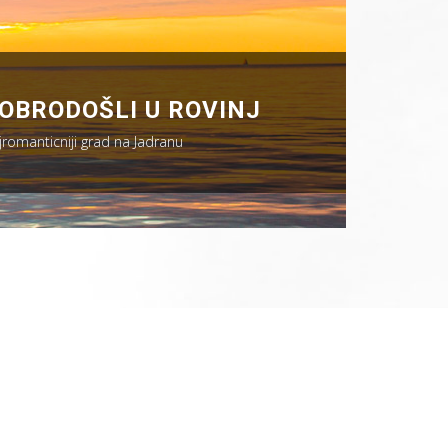
OBRODOŠLI U ROVINJ
jromanticniji grad na Jadranu