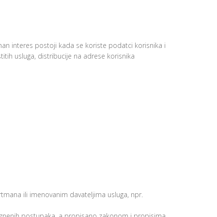
n interes postoji kada se koriste podatci korisnika i
titih usluga, distribucije na adrese korisnika
rtmana ili imenovanim davateljima usluga, npr.
i kaznenih postupaka, a propisano zakonom i propisima