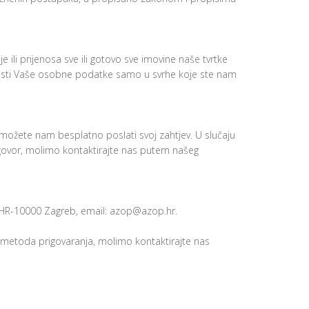
 ili prijenosa sve ili gotovo sve imovine naše tvrtke
koristi Vaše osobne podatke samo u svrhe koje ste nam
ožete nam besplatno poslati svoj zahtjev. U slučaju
prigovor, molimo kontaktirajte nas putem našeg
4, HR-10000 Zagreb, email: azop@azop.hr.
a metoda prigovaranja, molimo kontaktirajte nas