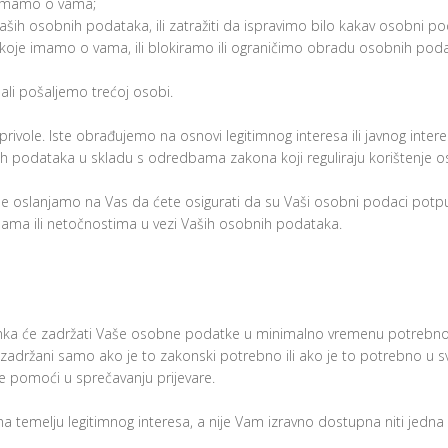
e imamo o vama;
aših osobnih podataka, ili zatražiti da ispravimo bilo kakav osobni 
koje imamo o vama, ili blokiramo ili ograničimo obradu osobnih poda
li pošaljemo trećoj osobi.
ivole. Iste obrađujemo na osnovi legitimnog interesa ili javnog intere
nih podataka u skladu s odredbama zakona koji reguliraju korištenje
e oslanjamo na Vas da ćete osigurati da su Vaši osobni podaci potpu
enama ili netočnostima u vezi Vaših osobnih podataka.
lenka će zadržati Vaše osobne podatke u minimalno vremenu potrebno
 zadržani samo ako je to zakonski potrebno ili ako je to potrebno u s
e pomoći u sprečavanju prijevare.
na temelju legitimnog interesa, a nije Vam izravno dostupna niti jedn