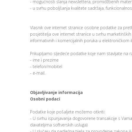
- mogućnosti slanja newslettera, promidžbenih materi
- u svrhu poboljšanja kvalitete sadržaja, funkcionalnost
Vlasnik ove internet stranice osobne podatke za pret
posjetitelja ove internet stranice u svrhu marketinških a
informativnih i komercijalnih poruka u elektroničkom i
Prikupljamo sljedeće podatke koje nam stavljate na r
- ime i prezime
- telefon/mobitel
- e-mail.
Objavljivanje informacija
Osobni podaci
Podatke koje pošaljete možemo otkriti:
- U svrhu ispunjavanja dogovorene transakcije s Vama 
davateljima softverskih usluga)
- U slučaju da nadležna tijela za provođenje zakona 