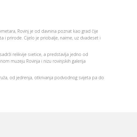
lometara, Rovinj je od davnina poznat kao grad čije
a i prirode. Cijelo je priobalje, naime, uz dvadeset i
rži relikvije svetice, a predstavlja jedno od
nom muzeju Rovinja i nizu rovinjskih galerija
ruža, od jedrenja, otkrivanja podvodnog svijeta pa do