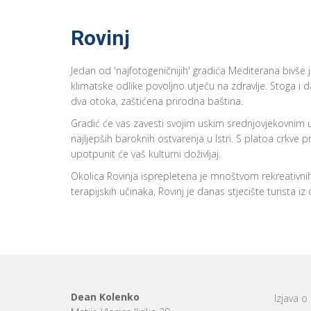
Rovinj
Jedan od 'najfotogeničnijih' gradića Mediterana bivše 
klimatske odlike povoljno utječu na zdravlje. Stoga i d
dva otoka, zaštićena prirodna baština.
Gradić će vas zavesti svojim uskim srednjovjekovnim ul
najljepših baroknih ostvarenja u Istri. S platoa crkve 
upotpunit će vaš kulturni doživljaj.
Okolica Rovinja isprepletena je mnoštvom rekreativnih
terapijskih učinaka, Rovinj je danas stjecište turista iz c
Dean Kolenko
Izjava o