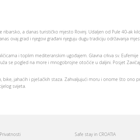
je ribarsko, a danas turističko mjesto Rovinj. Udaljen od Pule 40-ak ki
anas ovaj grad i njegovi građani njeguju dugu tradiciju održavanja mjest
ičicama i toplim mediteranskim ugođajem. Glavna crkva sv. Eufemije sad
pruža se pogled na more i mnogobrojne otočiće u daljini. Posjet Zavičaj
, bike, jahaćih i pješačkih staza. Zahvaljujući moru i onome što ono p
ijelog svijeta.
 Privatnosti
Safe stay in CROATIA