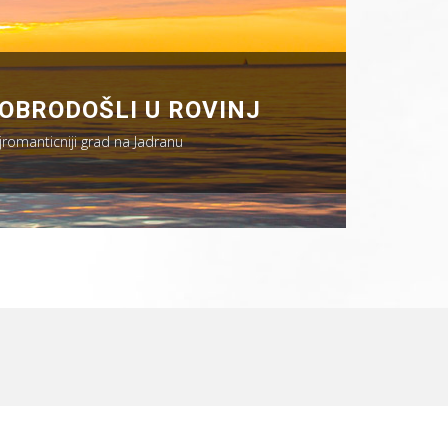
OBRODOŠLI U ROVINJ
jromanticniji grad na Jadranu