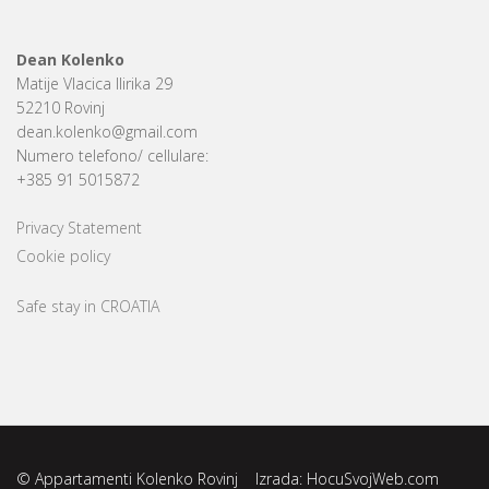
Dean Kolenko
Matije Vlacica Ilirika 29
52210 Rovinj
dean.kolenko@gmail.com
Numero telefono/ cellulare:
+385 91 5015872
Privacy Statement
Cookie policy
Safe stay in CROATIA
© Appartamenti Kolenko Rovinj Izrada:
HocuSvojWeb.com